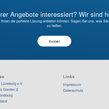
er Angebote interessiert? Wir sind h
r Ihnen die perfekte Lösung anbieten können. Sagen Sie uns, was Si
zu helfen.
Kontakt
se
Links
 Lüneburg e.V.
Impressum
s Garden 2
Datenschutz
üneburg
land